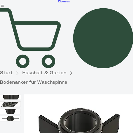
Home
Shop
Produktportfolio
Anleitungen
Reiseblog
FAQ
Geschenkgutsch
Partner
Haushalt &
Garten
Diverses
Start
Haushalt & Garten
Bodenanker für Wäschspinne