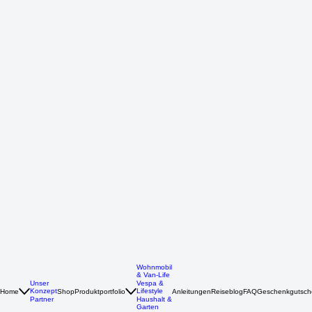
Wohnmobil
& Van-Life
Unser
Vespa &
Konzept
Lifestyle