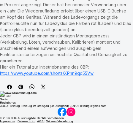
Abhängigkeit der notwendigen Aufkeilung. Des Weiteren wird 
unter den Gradangaben die Batteriespannung des internen Akkus 
in Prozent angezeigt. Dieser hält bei normaler Verwendung über 
ein Jahr. Die Wiederaufladung erfolgt über einen USB-C Buchse 
am Kopf des Gerätes. Während des Ladevorgangs zeigt die 
Kontrollleuchte nun für Ladezyklus die Farben rot (Laden) und blau 
(Ladezyklus beendet/voll geladen) an. 
Jeder CBP wird in einem einstündigen Montageprozess 
(Verkabelung, Löten, verschrauben, Kalibrieren) montiert und 
anschließend einem aufwendigen und ausgiebigem 
Funktionstestunterzogen um höchste Qualität und Genauigkeit zu 
garantieren.
Hier ein Tutorial zur Inbetriebnahme des CBP: 
https://www.youtube.com/shorts/XPnn9qq55Vw
3D4U-FREIBURG
Kontakt
Social
Rechtliches
3D4U-Freiburg Freiburg im Breisgau (Deutschland) 3D4U.Freiburg@gmail.com
© 2026 3D4U-FreiburgAlle Rechte vorbehalten.
Impressum
|
Datenschutz
|
AGB
|
Widerrufsbelehrung