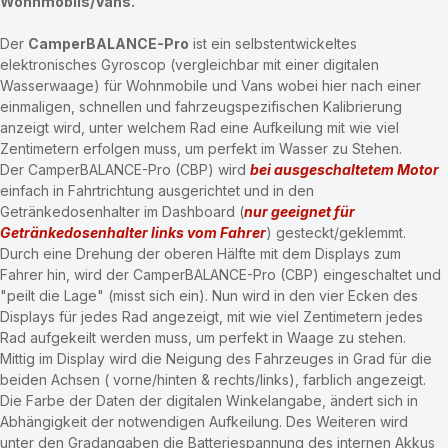
Aufkeilhöhe je Rad. Für schnelles Ausbalancieren des 
Wohnmobils/Vans.
Der 
CamperBALANCE-Pro
 ist ein selbstentwickeltes 
elektronisches Gyroscop (vergleichbar mit einer digitalen 
Wasserwaage) für Wohnmobile und Vans wobei hier nach einer 
einmaligen, schnellen und fahrzeugspezifischen Kalibrierung 
anzeigt wird, unter welchem Rad eine Aufkeilung mit wie viel 
Zentimetern erfolgen muss, um perfekt im Wasser zu Stehen. 
Der CamperBALANCE-Pro (CBP) wird 
bei ausgeschaltetem Motor
einfach in Fahrtrichtung ausgerichtet und in den 
Getränkedosenhalter im Dashboard (
nur geeignet für 
Getränkedosenhalter links vom Fahrer
) gesteckt/geklemmt. 
Durch eine Drehung der oberen Hälfte mit dem Displays zum 
Fahrer hin, wird der CamperBALANCE-Pro (CBP) eingeschaltet und 
"peilt die Lage" (misst sich ein). Nun wird in den vier Ecken des 
Displays für jedes Rad angezeigt, mit wie viel Zentimetern jedes 
Rad aufgekeilt werden muss, um perfekt in Waage zu stehen. 
Mittig im Display wird die Neigung des Fahrzeuges in Grad für die 
beiden Achsen ( vorne/hinten & rechts/links), farblich angezeigt. 
Die Farbe der Daten der digitalen Winkelangabe, ändert sich in 