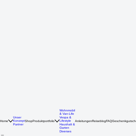
Wohnmobil
& Van-Life
Unser
Vespa &
Konzept
Lifestyle
Home
Shop
Produktportfolio
Anleitungen
Reiseblog
FAQ
Geschenkgutsch
Partner
Haushalt &