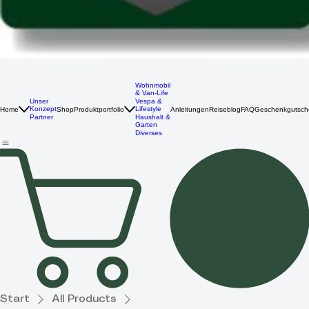
Wohnmobil
& Van-Life
Unser
Vespa &
Konzept
Lifestyle
Home
Shop
Produktportfolio
Anleitungen
Reiseblog
FAQ
Geschenkgutsch
Partner
Haushalt &
Garten
Diverses