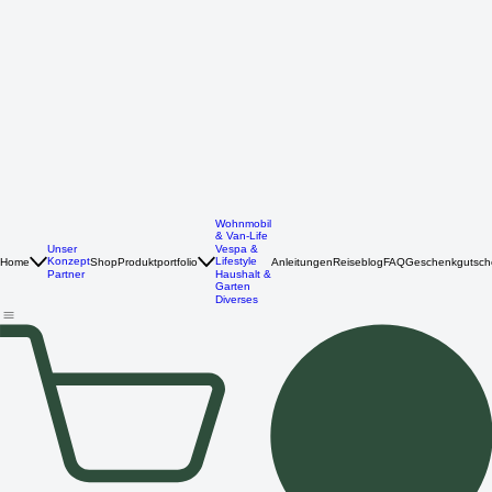
Wohnmobil
& Van-Life
Unser
Vespa &
Konzept
Lifestyle
Home
Shop
Produktportfolio
Anleitungen
Reiseblog
FAQ
Geschenkgutsch
Partner
Haushalt &
Garten
Diverses