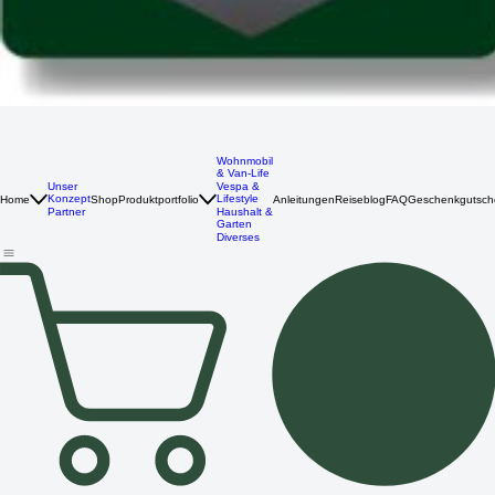
Wohnmobil
& Van-Life
Unser
Vespa &
Konzept
Lifestyle
Home
Shop
Produktportfolio
Anleitungen
Reiseblog
FAQ
Geschenkgutsch
Partner
Haushalt &
Garten
Diverses