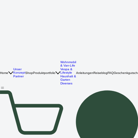
Wohnmobil
& Van-Life
Unser
Vespa &
Konzept
Lifestyle
Home
Shop
Produktportfolio
Anleitungen
Reiseblog
FAQ
Geschenkgutsch
Partner
Haushalt &
Garten
Diverses