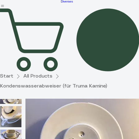
Konzept
Lifestyle
Home
Shop
Produktportfolio
Anleitungen
Reiseblog
FAQ
Geschenkgutsch
Partner
Haushalt &
Garten
Diverses
Start
All Products
Kondenswasserabweiser (für Truma Kamine)