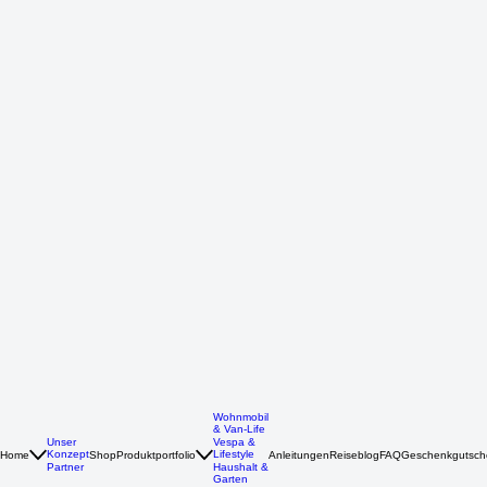
Wohnmobil
& Van-Life
Unser
Vespa &