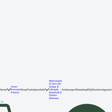
Wohnmobil
& Van-Life
Unser
Vespa &
Konzept
Lifestyle
Home
Shop
Produktportfolio
Anleitungen
Reiseblog
FAQ
Geschenkgutsch
Partner
Haushalt &
Garten
Diverses