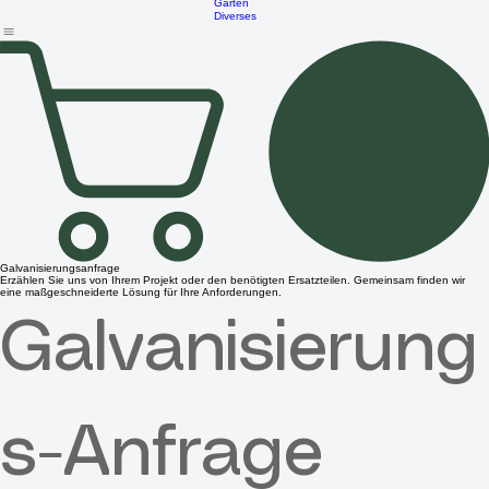
Konzept
Lifestyle
Home
Shop
Produktportfolio
Anleitungen
Reiseblog
FAQ
Geschenkgutsch
Partner
Haushalt &
Garten
Diverses
Galvanisierungsanfrage
Erzählen Sie uns von Ihrem Projekt oder den benötigten Ersatzteilen. Gemeinsam finden wir
eine maßgeschneiderte Lösung für Ihre Anforderungen.
Galvanisierung
s-Anfrage