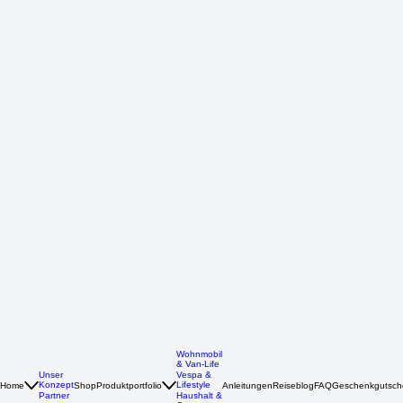
Wohnmobil
& Van-Life
Unser
Vespa &