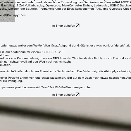
B-C Buchse am Kopf des Gerätes. Während des Ladevorgangs zeigt die Kontrollleuchte nun für La
n für 3D4U.Freiburg entstanden.
scopes, der Berechnung der fahrzeugspezifischen Ermittlung, der Aufkeilungshöhe, die Bestim
oller) miteinander verbunden sind, als auch die Entwicklung des Gehäuses des CamperBALANCE P
eile (1,7 Zoll Vollfarbdisplay, Gyroscope, MicroController Einheit, Laderegler, USB-C Steckdose
s, (verlöten der Bauteile, Programmierung der Einzelkomponenten (Akku und Gyroscop-Chip müssen
shorts/XPnn9qq55Vw
Im Shop aufrufen
Tropfen etwas weiter vom WoMo fallen lässt. Aufgrund der Größe ist er etwas weniger "durstig" als
DPS 1.0, aber dafür nun mit einem SCHIEBEDECKEL.
hführen.
 Feedback von Kunden gelernt, dass ein DPS über der Tür oftmals das Problem nicht löst und e
sich nun schwungvoll auf den Weg nach rechts macht.
 Füßchen.
mmtuch-Streifen durch den Tunnel aufs Dach drücken. Das Video zeigt die Abttropfgeschwindigke
it einer Pinzette annehmen und etwas rausziehen. Ggf auf dem Dach noch etwas nachziehen. Abd
el zur Verfügung.
t: https://www.youtube.com/watch?v=s62v-hBHV8w&feature=youtu.be
Im Shop aufrufen