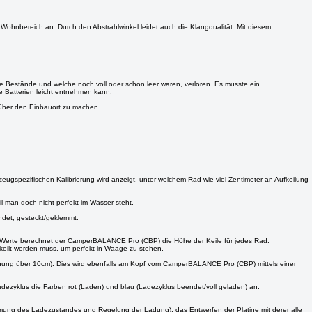
 Wassertank führt.
serschlauchs zum Wassertank. Dann können wir eueren Adapter auf Maß drucken.
ohnbereich an. Durch den Abstrahlwinkel leidet auch die Klangqualität. Mit diesem
 Bestände und welche noch voll oder schon leer waren, verloren. Es musste ein
e Batterien leicht entnehmen kann.
 über den Einbauort zu machen.
zeugspezifischen Kalibrierung wird anzeigt, unter welchem Rad wie viel Zentimeter an Aufkeilung
l man doch nicht perfekt im Wasser steht.
ndet, gesteckt/geklemmt.
den Werte berechnet der CamperBALANCE Pro (CBP) die Höhe der Keile für jedes Rad.
ekeilt werden muss, um perfekt in Waage zu stehen.
chung über 10cm). Dies wird ebenfalls am Kopf vom CamperBALANCE Pro (CBP) mittels einer