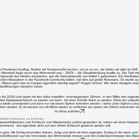
remieren-Ausflug: Nudeln mit Tomatensoße kochen, um so zu tun, als hätten wir alles im Griff. 
ein Windstoß fegte durch das Wohnmobil und – ZACK – die Glasabdeckung knallte zu. Der Topf mi
rodynamik des Herdes amüsierten, war die Geburtsstunde von Artikel 1 gekommen: Ein Herdhaken mu
ren Soßen-Massakern in der Facebook-Community teilten, traf dies auf große Resonanz. So wurde au
n 'Warum geht das im Camper eigentlich ständig kaputt?'-Fragen löchert. Wer keine Gadgets verpas
Standardlösungen kämpfen müsst.
is 2020) und rastet mit den dafür erstellten, innenliegenden Zähnen, in den Rillen des originale
 Abwasserschlauch zu passen um dann mit einer Schelle fixiert zu werden. Dank der umlaufend
s bleibt unverändert und kann nur mit einem Siphon behoben werden / siehe unter Siphon-Lös
ben werden. Er ist danach nur mit Mühe wieder zu entfernen (es rasten vier Zähne ineinander ei
Im Shop aufrufen
ließen/stecken zu können.
 Wassereinfüllstutzen und Schlauch zum Wassertank) undicht geworden ist, haben wir einen Ada
 kommend - das irgendwie dicht auf den 40mm Schlauch gesteckt werden soll.