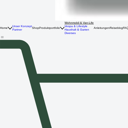
Wohnmobil & Van-Life
Unser Konzept
Vespa & Lifestyle
Home
Shop
Produktportfolio
Anleitungen
Reiseblog
FA
Partner
Haushalt & Garten
Diverses