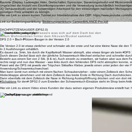
Dieser hält bei normaler Verwendung über ein Jahr. Die Wiederaufladung erfolgt über einen US
Der CamperBALANCE Pro (CBP) zu 100% selbst entwickelt und in Eigenregie durch meinen Soh
Die Programmierung des Source Codes (zum Ansteuern des Farbdisplays, dem Auslesen des Gyro
Bauteile (Display, Laderegler, Akku, Drehschalter, Gyroscope, Steuerungsmodul und Microcontr
Ungeachtet der Anzahl von Einzelkomponenten und die Verwendung ausschließlich hochwertiger Baut
3D Gehäusedruck) und der notwendigen Arbeitszeit für den einstündigen manuellen Montageprozes
günstigen Preis anbieten zu können.
Hier ein Link zu einem kurzen Tutorial zur Inbetriebnahme des CBP: https://www.youtube.com/
Link zur Bedienungsanleitung:
Bedienungsanleitung CamperBALANCE-Pro.pdf
DACHPFÜTZENSAUGER (DPS2.0)
Set zum Ablassen des Wassers was sich auf dem Dach bei den
Ahorn Wohnmobilen hinter dem Alkoven/Buckel sammelt.
DPS 2.0 =
D
ach-
P
fützen-
S
auger in der Version 2.0
Die Version 2.0 ist etwas zierlicher und schmaler als der erste und hat eine kleine Nase die den 
In 2 Ausführungen erhältlich.
Es dauert ca. 3min, bis durch die Kapillarkraft Wasser abtropft, also etwas länger als beim #
Durch diesen Deckel lässt sich der jährliche Schwammtuch-Wechsel einfacher und schneller durc
Besteht aus einem Set von 2 Stk. (li & re). Auch einzeln zu erwerben, wir haben aber aus dem
rechts neigt und nun das Wasser - was links durch den fehlenden DPS nicht abtropfen konnte, 
Fixiert wird der DPS mit jeweils vier Tröpchen Sikkaflex Kleber, jeweils einen unter jeden der vier
Anwendung/Schwammtuchwechsel:
Man kann somit nun einfach mit einem flachen Schraubenzieher - oder einem Zollstock den Schwa
Abdeckkappe abnehmen und mit dem Zollstock das breite Ende in Richtung Dach durchdrücken.
Dann ebenfalls mit dem Zollstock die Nase in Richtung Austropföffnung drücken und von dort m
#Schablone
für den# DPS2.0 zum Erstellen der Schwammtuch-Einsätze steht im Shop beim Artik
Hier ein Link zu einem Video eines Kunden der dazu seinen eigenen Produktreview erstellt ha