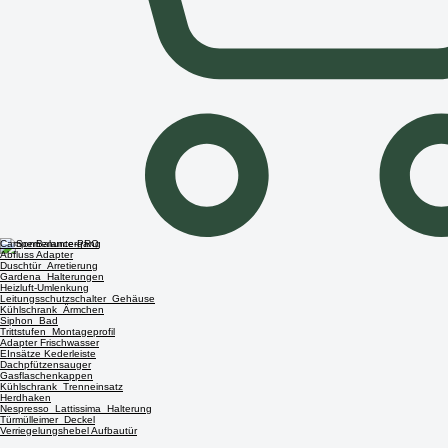
CamperBalance-PRO
Abfluss Adapter
Duschtür_Arretierung
Gardena_Halterungen
Heizluft-Umlenkung
Leitungsschutzschalter_Gehäuse
Kühlschrank_Ärmchen
Siphon_Bad
Trittstufen_Montageprofil
Adapter Frischwasser
EInsätze Kederleiste
Dachpfützensauger
Gasflaschenkappen
Kühlschrank_Trenneinsatz
Herdhaken