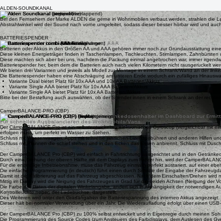
Innendurchmesser verjüngt sich von 32 auf 31mm (damit der auch schön dicht sitzt).
Außen Durchmesser wächst von 39 auf 40 an damit der Schlauch anfänglich etwas leichter drüber 
Da unterschiedliche Kombinationen verbaut wurden, einfach den Außendurchmesser des Wasse
ALDEN-SOUNDKANAL
Zum Verändern des Abstrahlwinkels für den Ton der Lautsprecher in ALDEN Fernseh
Bei den Fernsehern der Marke ALDEN die gerne in Wohnmobilen verbaut werden, strahlen die Laut
Abstrahlwinkel wird der Sound nach vorne umgeleitet, sodass dieser besser hörbar wird und auch
BATTERIESPENDER
Batteriespender für die Größen AA und AAA
Batterien oder Akkus in den Größen AA und AAA gehören immer noch zur Grundausstattung ein
Diese kleinen Energieträger finden in Taschenlampen, Tischleuchten, Stirnlampen, Zahnbürsten
Diese machten sich aber bei uns, nachdem die Packung einmal angebrochen war, immer irgendwie
Batteriespender her, beim dem die Batterien auch nach vielen Kilometern nicht rausgeruckelt 
Wir bieten drei Varianten und jeweils als Modell zur Montage in einem Schrank/Wand an der
link
Die Batteriespender haben eine Abschrägung am unteren Ende wodurch ein zufälliges Hinauswan
Variante Dual bietet Platz für 10x AAA und 10x AA Batterien/Akkus
Variante Single AAA bietet Platz für 10x AAA Batterien/Akkus
Variante Single AA bietet Platz für 10x AA Batterien/Akkus
Bitte bei der Bestellung auch auswählen, ob der Spender innen in einem Schrank an der rechten od
CamperBALANCE-PRO (CBP)
Elektronische Wasserwaage für den Getränkedosenhalter im Dashboard zur Ermittl
Für schnelles Ausbalancieren des Wohnmobils/Vans.
Der
CamperBALANCE-Pro
ist ein selbstentwickeltes elektronisches Gyroscop (vergleichbar mit 
erfolgen muss, um perfekt im Wasser zu Stehen.
Schluss mit Wasserwaagen, Apps mit teilweise jährlichen Lizenzgebühren und anderen Hilfen und
Schluss mit Pfannen die schief stehen und in den Ecken das Essen anbrennt. Schluss mit Duschw
Der CamperBALANCE Pro (CBP) wird einfach in Fahrtrichtung ausgerichtet und in den Getränkedos
Durch eine Drehung der oberen Hälfte mit dem Displays zum Fahrer hin, wird der CamperBALANCE 
Für die erstmalige Inbetriebnahme, muss das Fahrzeug einmalig perfekt austariert, auf einer ebe
Die einfache Programmierung (in deutsch) führt einen durch Schritte der Eingabe der Fahrzeugd
Damit ist die Kalibrierung auf das Fahrzeug abgeschlossen. Nach dem Einschalten/Drehen wird nu
Mittig im Display wird die Neigung des Fahrzeuges in Grad für die beiden Achsen (Neigung der Vo
Die Farbe der Daten der digitalen Winkelangabe, ändert sich in Abhängigkeit der notwendigen
Kontrollleuchte neben der Ladebuchse, dargestellt.
Des Weiteren wird unter den Gradangaben die Batteriespannung des internen Akkus angezeigt.