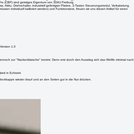
dezyklus die Farben rot (Laden) und blau (Ladezyklus beendet/voll geladen) an.
mung des Ladezustandes und Regelung der Ladung), das Entwerfen der Platine mit derer alle
ro (CBP) sind geistiges Eigentum von 3D4U.Freiburg.
, Akku, Drehschalter, industriell gefertigter Platine, 3-Tasten Steuerungsmodul, Verkabelung,
 individuell kalibriert werden) und Funktionstest, freuen wir uns diesen Artikel für einen
 Version 1.0
s dennoch zur "Nackenklatsche" kommt. Denn erst durch den Ausstieg sich das WoMo minimal nach
it in Echtzeit.
eckkappe wieder drauf und an den Seiten gut in die Nut drücken.