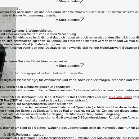
geht. Mit Schlauchschellen fixieren, fertig und dicht mit dem originalen Schlauch der dann zum
reinfüllstutzen auf der Innenseite des Wohnmobils messen und den Außendurchmesser des Was
Im Shop aufrufen
ern (2er Set).
sprecher nach unten ab und der Sound ist damit oftmals nur sehr leise und kommt schlecht im W
 akustisch eine Verbesserung darstellt.
Im Shop aufrufen
es jeden Campers & Wohnmobilisten.
 und einer weiteren Vielzahl von Geräten Verwendung.
 in der Schublade selbständig und dadurch haben wir auch immer wieder den Überblick über die
werden, der Platzsparend irgendwo im Schrank an einer Wand montiert werden kann und wo man di
en
oder
rechten
Wand (in Fahrtrichtung) an.
dern/rutschen verhindert wird. Deshalb ist es notwendig sich vor der Modellauswahl Gedanken
er linken Seite (in Fahrtrichtung) montiert wird.
Im Shop aufrufen
ung der fahrzeugspezifischen Aufkeilhöhe je Rad.
einer digitalen Wasserwaage) für Wohnmobile und Vans. Nach einer einmaligen, schnellen und fahr
 aufkeilen nach Gefühl mit großer Ungenauigkeit.
asser was sich in einer Ecke der Wanne sammelt. Schluss mit m&m‘s die vom Esstisch rollen wei
enhalter im Dashboard des Renault Master III (bis Facelift 2021) der sich
links vom Fahrer
befi
Pro (CBP) eingeschaltet und peilt die Lage (misst sich ein).
nen Fläche, mit ausgeschaltetem Motor, still stehen.
aten in mm, also der Achsabstand (vorne/hinten) und Spurbreite (rechts/links). Über diese bei
n in den vier Ecken des Displays für jedes Rad angezeigt, mit wie viel Zentimetern dieses aufg
rne/Hinten Achse als auch seitliche Neigung Rechts/Links Achse), farblich angezeigt.
 Aufkeilung (Grün unter 5cm Abweichung, Gelb zwischen 5-10cm Abweichung, Rot bei einer Abwei