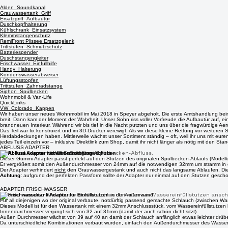
Nespresso_Lattissima_Halterung
Türmülleimer_Deckel
Verriegelungshebel Aufbautür
Alden_Soundkanal
Grauwassertank_Griff
Ersatzgriff_Aufbautür
Duschkopfhalterung
Kühlschrank_Einsatzsystem
Klemmstangenschutz
RemiFront Plissee Ersatzgelenk
Trittstufen_Schmutzschutz
Batteriespender
Duschstangengleiter
Frischwasser_Einfüllhilfe
Handy_Halterung
Kondenswasserabweiser
Lüftungsstopfen
Trittstufen_Zahnradstange
Siphon_Spülbecken
Wohnmobil & Van-Life
QuickLinks
VW_Colorado_Kappen
Wir haben unser neues Wohnmobil im Mai 2018 in Speyer abgeholt. Die erste Amtshandlung beim P
breit. Dann kam der Moment der Wahrheit: Unser Sohn riss voller Vorfreude die Aufbautür auf, 
brandneuen Interieur. Während wir bis tief in die Nacht putzten und uns über die fragwürdige Ae
Das Teil war fix konstruiert und im 3D-Drucker verewigt. Als wir diese kleine Rettung vor weite
Herdabdeckungen haben. Mittlerweile wächst unser Sortiment ständig – oft, weil ihr uns mit eure
jedes Teil einzeln vor – inklusive Direktlink zum Shop, damit ihr nicht länger als nötig mit den 
ABFLUSS ADAPTER
Abfluss Adapter für Ahorn original Spülbecken-Abfluss.
Dieser Gummi-Adapter passt perfekt auf den Stutzen des originalen Spülbecken-Ablaufs (Modelle b
Er vergrößert somit den Außendurchmesser von 24mm auf die notwendigen 32mm um stramm in den
Der Adapter verhindert
nicht
den Grauwassergestank und auch nicht das langsame Ablaufen. Die
Achtung:
aufgrund der perfekten Passform sollte der Adapter nur einmal auf den Stutzen gescho
ADAPTER FRISCHWASSER
Adapter um den Anschluss-Wasserschlauch innen am Wassereinfüllstutzen ansch
Für all diejenigen wo der original verbaute, notdürftig passend gemachte Schlauch (zwischen
Dieses Modell ist für den Wassertank mit einem 32mm Anschlussstück, vom Wassereinfüllstutzen