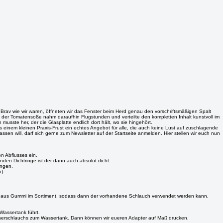
Brav wie wir waren, öffneten wir das Fenster beim Herd genau den vorschriftsmäßigen Spalt
t der Tomatensoße nahm daraufhin Flugstunden und verteilte den kompletten Inhalt kunstvoll im
sste her, der die Glasplatte endlich dort hält, wo sie hingehört.
s einem kleinen Praxis-Frust ein echtes Angebot für alle, die auch keine Lust auf zuschlagende
sen will, darf sich gerne zum Newsletter auf der Startseite anmelden. Hier stellen wir euch nun
n Abflusses ein.
en Dichtringe ist der dann auch absolut dicht.
ungen.
n).
pter aus Gummi im Sortiment, sodass dann der vorhandene Schlauch verwendet werden kann.