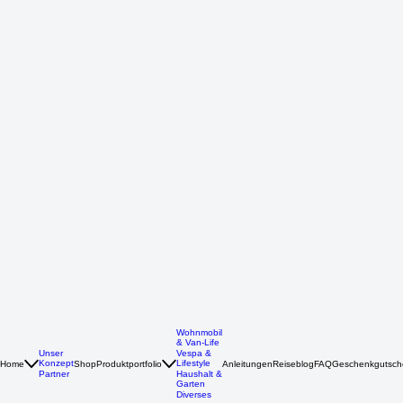
Wohnmobil
& Van-Life
Unser
Vespa &
Konzept
Lifestyle
Home
Shop
Produktportfolio
Anleitungen
Reiseblog
FAQ
Geschenkgutsch