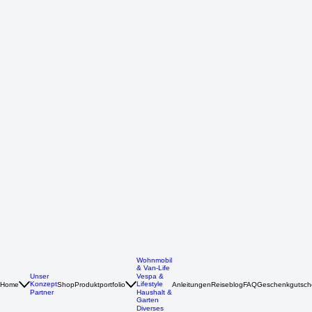
Wohnmobil
& Van-Life
Unser
Vespa &
Konzept
Lifestyle
Home
Shop
Produktportfolio
Anleitungen
Reiseblog
FAQ
Geschenkgutsch