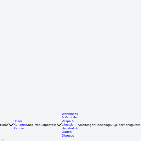
Wohnmobil
& Van-Life
Unser
Vespa &
Konzept
Lifestyle
Home
Shop
Produktportfolio
Anleitungen
Reiseblog
FAQ
Geschenkgutsch