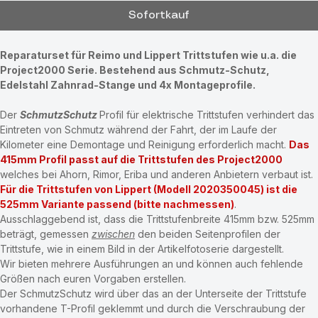
In den Warenkorb
Sofortkauf
Reparaturset für Reimo und Lippert Trittstufen wie u.a. die 
Project2000 Serie. Bestehend aus Schmutz-Schutz, 
Edelstahl Zahnrad-Stange und 4x Montageprofile.
Der 
SchmutzSchutz
Profil für elektrische Trittstufen verhindert das 
Eintreten von Schmutz während der Fahrt, der im Laufe der 
Kilometer eine Demontage und Reinigung erforderlich macht. 
Das 
415mm Profil passt auf die Trittstufen des Project2000
welches bei Ahorn, Rimor, Eriba und anderen Anbietern verbaut ist. 
Für die Trittstufen von Lippert (Modell 2020350045) ist die  
525mm Variante passend (bitte nachmessen)
. 
Ausschlaggebend ist, dass die Trittstufenbreite 415mm bzw. 525mm 
beträgt, gemessen 
zwischen
den beiden Seitenprofilen der 
Trittstufe, wie in einem Bild in der Artikelfotoserie dargestellt.
Wir bieten mehrere Ausführungen an und können auch fehlende 
Größen nach euren Vorgaben erstellen.