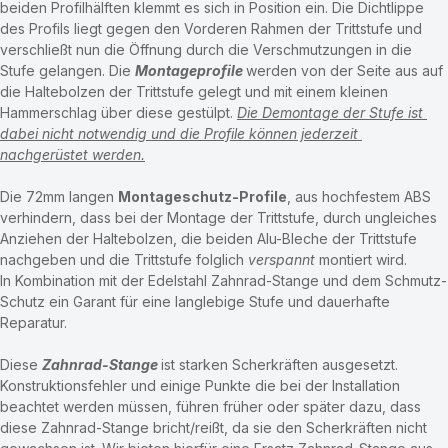
Der SchmutzSchutz wird über das an der Unterseite der Trittstufe 
vorhandene T-Profil geklemmt und durch die Verschraubung der 
beiden Profilhälften klemmt es sich in Position ein. Die Dichtlippe 
des Profils liegt gegen den Vorderen Rahmen der Trittstufe und 
verschließt nun die Öffnung durch die Verschmutzungen in die 
Stufe gelangen. Die 
Montageprofile
werden von der Seite aus auf 
die Haltebolzen der Trittstufe gelegt und mit einem kleinen 
Hammerschlag über diese gestülpt.
Die Demontage der Stufe ist 
dabei nicht notwendig und die Profile können jederzeit 
nachgerüstet werden.
Die 72mm langen 
Montageschutz-Profile
, aus hochfestem ABS 
verhindern, dass bei der Montage der Trittstufe, durch ungleiches 
Anziehen der Haltebolzen, die beiden Alu-Bleche der Trittstufe 
nachgeben und die Trittstufe folglich 
verspannt
 montiert wird. 
In Kombination mit der Edelstahl Zahnrad-Stange und dem Schmutz-
Schutz ein Garant für eine langlebige Stufe und dauerhafte 
Reparatur.
Diese 
Zahnrad-Stange
ist starken Scherkräften ausgesetzt. 
Konstruktionsfehler und einige Punkte die bei der Installation 