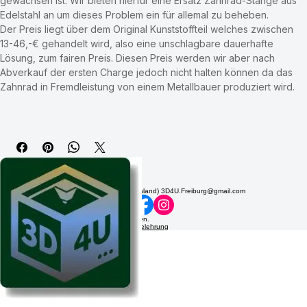
beachtet werden müssen, führen früher oder später dazu, dass 
diese Zahnrad-Stange bricht/reißt, da sie den Scherkräften nicht 
gewachsen ist. Wir bieten hierfür eine Ersatz Zahnrad-Stange aus 
Edelstahl an um dieses Problem ein für allemal zu beheben.
Der Preis liegt über dem Original Kunststoffteil welches zwischen 
13-46,-€ gehandelt wird, also eine unschlagbare dauerhafte 
Lösung, zum fairen Preis. Diesen Preis werden wir aber nach 
Abverkauf der ersten Charge jedoch nicht halten können da das 
Zahnrad in Fremdleistung von einem Metallbauer produziert wird.
3D4U-FREIBURG
Kontakt
Social
Rechtliches
3D4U-Freiburg Freiburg im Breisgau (Deutschland) 3D4U.Freiburg@gmail.com
© 2026 3D4U-FreiburgAlle Rechte vorbehalten.
Impressum
|
Datenschutz
|
AGB
|
Widerrufsbelehrung