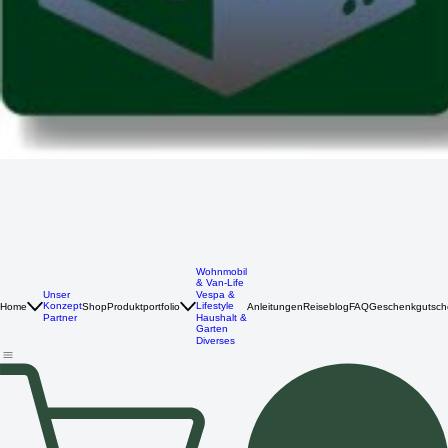
Wohnmobil
& Van-Life
Unser
Vespa &
Konzept
Lifestyle
Home
Shop
Produktportfolio
Anleitungen
Reiseblog
FAQ
Geschenkgutsch
Partner
Haushalt &
Garten
Diverses